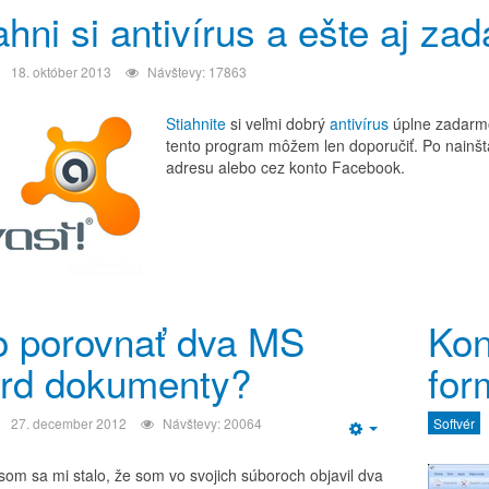
ahni si antivírus a ešte aj za
18. október 2013
Návštevy: 17863
Stiahnite
si veľmi dobrý
antivírus
úplne zadarmo
tento program môžem len doporučiť. Po nainšta
adresu alebo cez konto Facebook.
o porovnať dva MS
Kon
rd dokumenty?
for
27. december 2012
Návštevy: 20064
Softvér
Empty
som sa mi stalo, že som vo svojich súboroch objavil dva