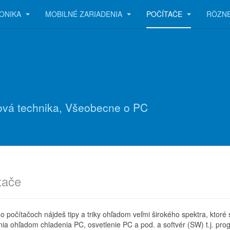
ONIKA
MOBILNÉ ZARIADENIA
POČÍTAČE
RÔZN
ťová technika, Všeobecne o PC
tače
 o počítačoch nájdeš tipy a triky ohľadom veľmi širokého spektra, ktoré 
nia ohľadom chladenia PC, osvetlenie PC a pod. a softvér (SW) t.j. pro