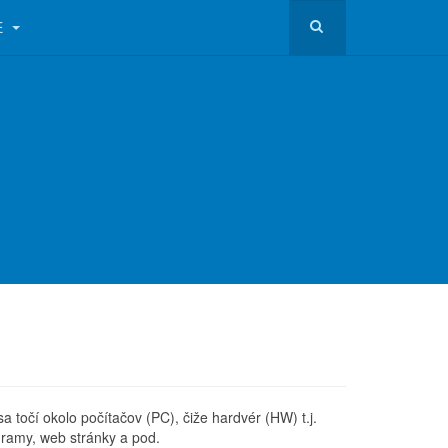
E
sa točí okolo počítačov (PC), čiže hardvér (HW) t.j.
gramy, web stránky a pod.