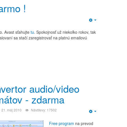
darmo !
Empty
. Avast sťahujte
tu
. Spokojnosť už niekoľko rokov, tak
lovaní sa stačí zaregistrovať na platnú emailovú
vertor audio/video
mátov - zdarma
21. máj 2010
Návštevy: 17502
Empty
Free program
na prevod