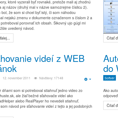
ory, ktoré vyzerali byť rovnaké, pretože mali aj zhodnú
 a aj názov (druhý mal v názve samozrejme číslicu 2).
 bol, že som si chcel byť istý, či som náhodou
al nejakú zmenu v dokumente označenom s číslom 2 a
 potreboval porovnať ich obsah. Šikovný ujo gúgl mi
nižšie uvedený návod.
alej...
Čítať ďa
hovanie videí z WEB
Aut
ánok
do 
12. november 2011
Návštevy: 17148
Softvér
Empty
r dňami som si potreboval stiahnuť jedno video zo
Ako auto
huste.sk, ale žiaľ bežné sťahovače videí ako
odpoveď 
dHelper alebo RealPlayer ho nevedeli stiahnuť.
Čítať ďa
 som návod pre sťahovanie videí z tejto a jej podobných