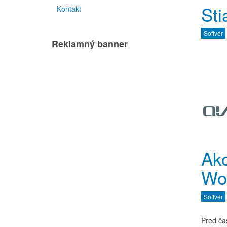
Sti
Kontakt
Softvér
Reklamný banner
Ak
Wo
Softvér
Pred ča