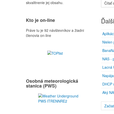
skvalitnenie jej obsahu.
Čítať ď
Ďalši
Kto je on-line
Práve tu je 92 návštevníkov a žiadni
Aplikác
členovia on-line
Nielen
BanaNA
NAS - p
Lacná 
Napája
Osobná meteorologická
DHCP s
stanica (PWS)
Aký NA
Začia