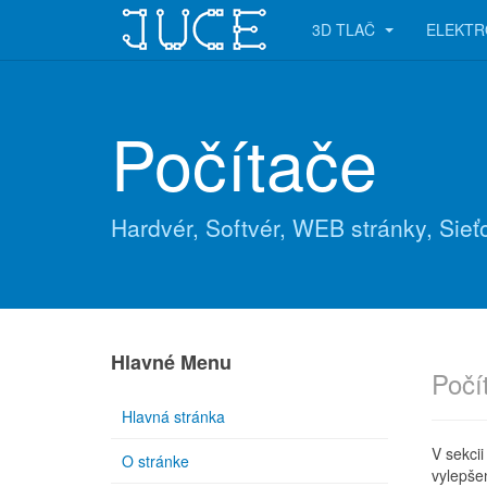
3D TLAČ
ELEKTR
Počítače
Hardvér, Softvér, WEB stránky, Sie
Hlavné Menu
Počí
Hlavná stránka
V sekcii
O stránke
vylepše