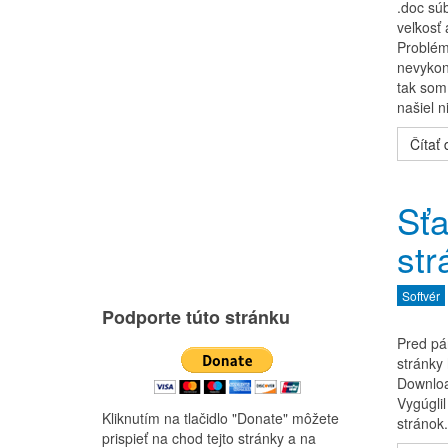
.doc súb
veľkosť
Problém
nevykon
tak som
našiel 
Čítať ď
Sťa
str
Softvér
Podporte túto stránku
Pred pá
stránky 
Downloa
Vygúglil
Kliknutím na tlačidlo "Donate" môžete
stránok.
prispieť na chod tejto stránky a na