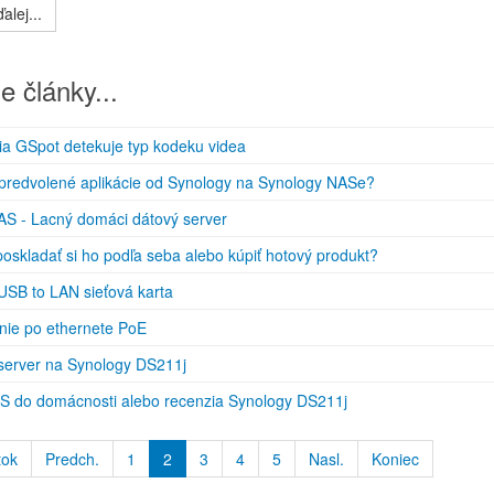
alej...
e články...
ia GSpot detekuje typ kodeku videa
 predvolené aplikácie od Synology na Synology NASe?
S - Lacný domáci dátový server
oskladať si ho podľa seba alebo kúpiť hotový produkt?
USB to LAN sieťová karta
nie po ethernete PoE
erver na Synology DS211j
S do domácnosti alebo recenzia Synology DS211j
tok
Predch.
1
2
3
4
5
Nasl.
Koniec