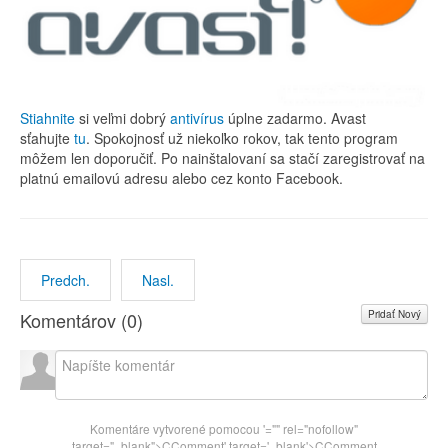
Stiahnite
si veľmi dobrý
antivírus
úplne zadarmo. Avast
sťahujte
tu
. Spokojnosť už niekoľko rokov, tak tento program
môžem len doporučiť. Po nainštalovaní sa stačí zaregistrovať na
platnú emailovú adresu alebo cez konto Facebook.
Predch.
Nasl.
Pridať Nový
Komentárov (
0
)
Komentáre vytvorené pomocou
'="" rel="nofollow"
target="_blank">CComment
' target='_blank'>CComment