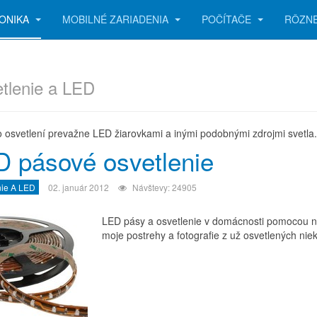
ONIKA
MOBILNÉ ZARIADENIA
POČÍTAČE
RÔZN
tlenie a LED
o osvetlení prevažne LED žiarovkami a inými podobnými zdrojmi svetla.
 pásové osvetlenie
nie A LED
02. január 2012
Návštevy: 24905
LED pásy a osvetlenie v domácnosti pomocou 
moje postrehy a fotografie z už osvetlených nie