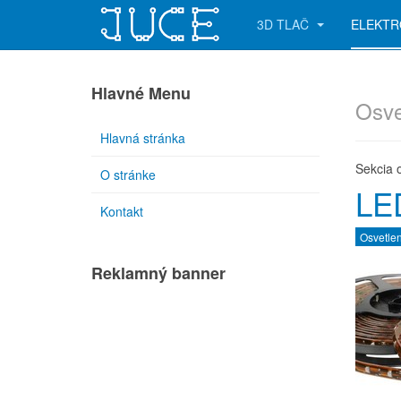
3D TLAČ
ELEKTR
Hlavné Menu
Osve
Hlavná stránka
Sekcia 
O stránke
LED
Kontakt
Osvetle
Reklamný banner