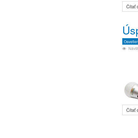
Čítať ď
Ús
Osvetle
Návšt
Čítať ď