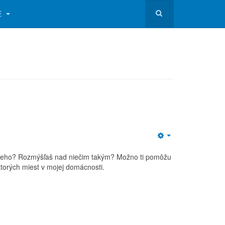
E
Empty
neho? Rozmýšľaš nad niečim takým? Možno ti pomôžu
ktorých miest v mojej domácnosti.