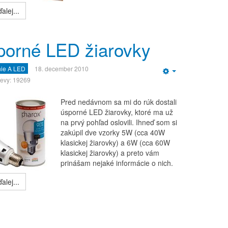
alej...
porné LED žiarovky
nie A LED
18. december 2010
Empty
evy: 19269
Pred nedávnom sa mi do rúk dostali
úsporné LED žiarovky, ktoré ma už
na prvý pohľad oslovili. Ihneď som si
zakúpil dve vzorky 5W (cca 40W
klasickej žiarovky) a 6W (cca 60W
klasickej žiarovky) a preto vám
prinášam nejaké informácie o nich.
alej...