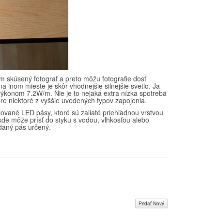
om skúsený fotograf a preto môžu fotografie dosť
na inom mieste je skôr vhodnejšie silnejšie svetlo. Ja
ýkonom 7.2W/m. Nie je to nejaká extra nízka spotreba
 pre niektoré z vyššie uvedených typov zapojenia.
olované LED pásy, ktoré sú zaliaté priehľadnou vrstvou
kde môže prísť do styku s vodou, vlhkosťou alebo
 daný pás určený.
Pridať Nový