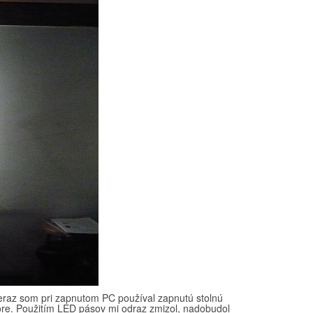
teraz som pri zapnutom PC používal zapnutú stolnú
tore. Použitím LED pásov mi odraz zmizol, nadobudol