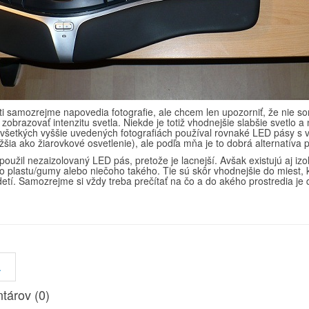
 ti samozrejme napovedia fotografie, ale chcem len upozorniť, že nie s
zobrazovať intenzitu svetla. Niekde je totiž vhodnejšie slabšie svetlo a 
všetkých vyššie uvedených fotografiách používal rovnaké LED pásy s v
ižšia ako žiarovkové osvetlenie), ale podľa mňa je to dobrá alternatíva
oužil nezaizolovaný LED pás, pretože je lacnejší. Avšak existujú aj iz
o plastu/gumy alebo niečoho takého. Tie sú skôr vhodnejšie do miest, 
detí. Samozrejme si vždy treba prečítať na čo a do akého prostredia je
.
tárov (
0
)