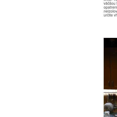
väčšou 
opatren
neizolov
určite v