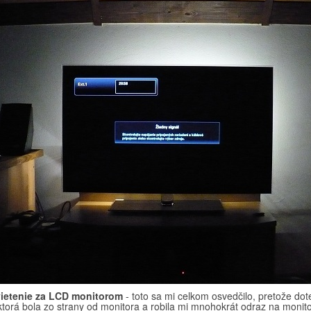
ietenie za LCD monitorom
- toto sa mi celkom osvedčilo, pretože do
ktorá bola zo strany od monitora a robila mi mnohokrát odraz na moni