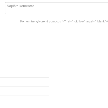
Komentáre vytvorené pomocou
'="" rel="nofollow" target="_blan