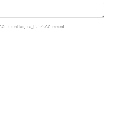
k">CComment
' target='_blank'>CComment