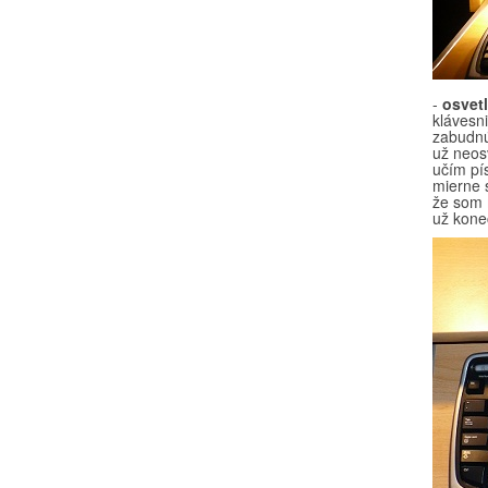
-
osvet
klávesn
zabudnú
už neosv
učím pís
mierne 
že som 
už koneč