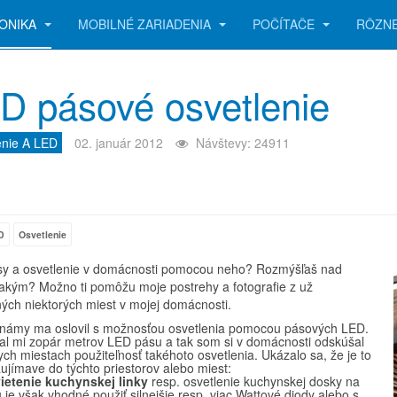
ONIKA
MOBILNÉ ZARIADENIA
POČÍTAČE
RÔZN
D pásové osvetlenie
enie A LED
02. január 2012
Návštevy: 24911
D
Osvetlenie
y a osvetlenie v domácnosti pomocou neho? Rozmýšľaš nad
takým? Možno ti pomôžu moje postrehy a fotografie z už
ných niektorých miest v mojej domácnosti.
námy ma oslovil s možnosťou osvetlenia pomocou pásových LED.
al mi zopár metrov LED pásu a tak som si v domácnosti odskúšal
ch miestach použiteľnosť takéhoto osvetlenia. Ukázalo sa, že je to
ujímave do týchto priestorov alebo miest:
ietenie kuchynskej linky
resp. osvetlenie kuchynskej dosky na
u je však vhodné použiť silnejšie resp. viac Wattové diody alebo s