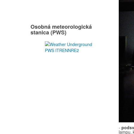
Osobná meteorologická
stanica (PWS)
-
podsv
lampu, 