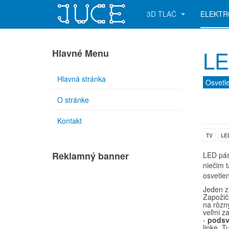
3D TLAČ
ELEKTR
LE
Hlavné Menu
Hlavná stránka
Osvetl
O stránke
Kontakt
TV
LE
Reklamný banner
LED pás
niečim 
osvetle
Jeden z
Zapožič
na rôzny
veľmi za
-
podsv
linke. T