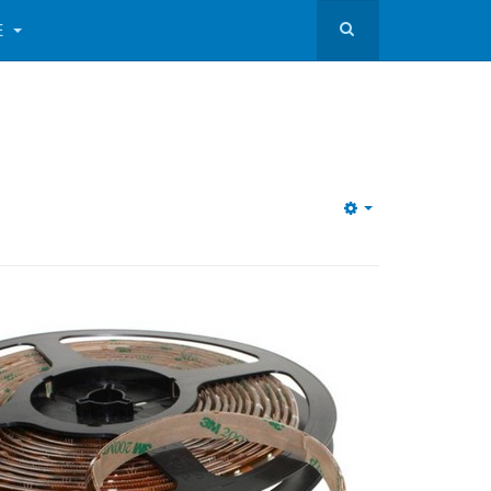
E
Empty