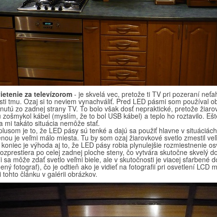
ietenie za televízorom
- je skvelá vec, pretože ti TV pri pozeraní neť
sti tmu. Ozaj si to neviem vynachváliť. Pred LED pásmi som používal 
nutú zo zadnej strany TV. To bolo však dosť nepraktické, pretože žiarov
 zošmykol kábel (myslím, že to bol USB kábel) a teplo ho roztavilo. Eš
a mi takáto situácia nemôže stať.
plusom je to, že LED pásy sú tenké a dajú sa použiť hlavne v situáciác
nou je veľmi málo miesta. Tu by som ozaj žiarovkové svetlo zmestil veľ
koniec je výhoda aj to, že LED pásy robia plynulejšie rozmiestnenie osv
rozprestiera po celej zadnej ploche steny, čo vytvára skutočne skvelý 
ii sa môže zdať svetlo veľmi biele, ale v skutočnosti je viacej sfarbené 
ný fotograf), čo je odtieň ako je vidieť na fotografii pri osvetlení LCD
 tohto článku v galérii obrázkov.