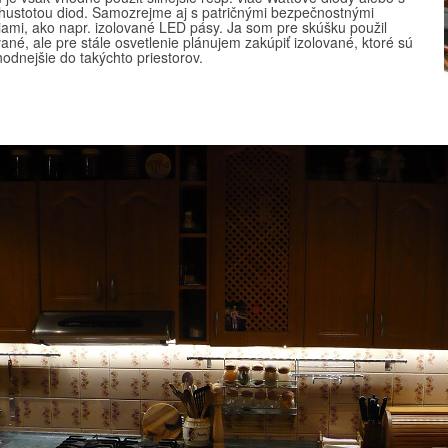
hustotou diod. Samozrejme aj s patričnými bezpečnostnými
iami, ako napr. izolované LED pásy. Ja som pre skúšku použil
ané, ale pre stále osvetlenie plánujem zakúpiť izolované, ktoré sú
hodnejšie do takýchto priestorov.