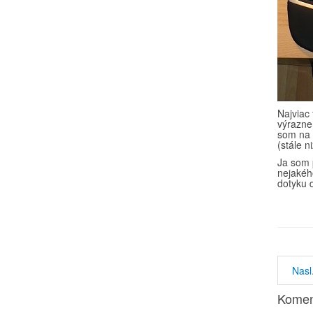
Najviac
výrazne 
som na 
(stále n
Ja som p
nejakéh
dotyku 
Nasl
Komen