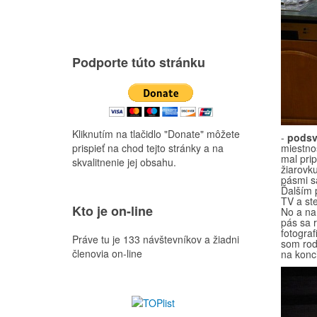
Podporte túto stránku
Kliknutím na tlačidlo "Donate" môžete
-
podsv
prispieť na chod tejto stránky a na
miestno
mal prip
skvalitnenie jej obsahu.
žiarovku
pásmi s
Ďalším 
TV a ste
Kto je on-line
No a na 
pás sa 
fotograf
Práve tu je 133 návštevníkov a žiadni
som rode
členovia on-line
na konci