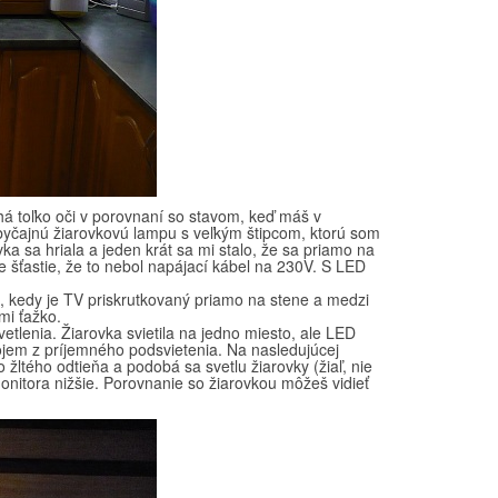
ahá toľko oči v porovnaní so stavom, keď máš v
obyčajnú žiarovkovú lampu s veľkým štipcom, ktorú som
ka sa hriala a jeden krát sa mi stalo, že sa priamo na
te šťastie, že to nebol napájací kábel na 230V. S LED
h, kedy je TV priskrutkovaný priamo na stene a medzi
mi ťažko.
etlenia. Žiarovka svietila na jedno miesto, ale LED
dojem z príjemného podsvietenia. Na nasledujúcej
do žltého odtieňa a podobá sa svetlu žiarovky (žiaľ, nie
 monitora nižšie. Porovnanie so žiarovkou môžeš vidieť