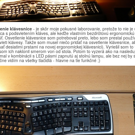
lenie klávesnice
- je skôr moje pokusné laborovanie, pretože to nie je 
ica s podsvietením kláves, ale keďže vlastním bezdrôtovú ergonomickú
ť. Osvetlenie klávesnice som potreboval preto, lebo som prestal použí
ieti klávesy. Takže som musel niečo pridať na osvetlenie klávesnice, a
ať desiatimi prstami na novej ergonomickej klávesnici). Vyriešil som to
som ich naklonil smerom von od stola. Potom to vyzerá ako na nasleduj
mal v kombinácii s LED pásmi zapnutú aj stolnú lampu, ale bez nej by 
ne vidím na všetky tlačidlá - hlavne na tie funkčné ;)