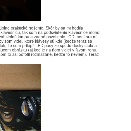
úplne praktické riešenie. Skôr by sa mi hodila
 klávesnicu, tak som na podsvietenie klávesnice mohol
vať stolnú lampu a zadné osvetlenie LCD monitora mi
by som videl, ktoré klávesy sú kde (keďže teraz sa
 tak, že som prilepil LED pásy zo spodu dosky stola a
úcom obrázku (aj keď je na ňom vidieť v ľavom rohu,
som to asi odfotil rozmazané, keďže to neviem). Teraz