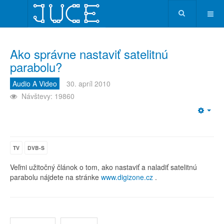
Ako správne nastaviť satelitnú
parabolu?
Audio A Video
30. apríl 2010
Návštevy: 19860
Emp
TV
DVB-S
Veľmi užitočný článok o tom, ako nastaviť a naladiť satelitnú
parabolu nájdete na stránke
www.digizone.cz
.