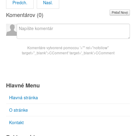
Predch.
Nasl.
Pridať Nový
Komentárov (
0
)
Komentáre vytvorené pomocou
'="" rel="nofollow"
target="_blank">CComment
' target='_blank'>CComment
Hlavné Menu
Hlavná stránka
O stránke
Kontakt