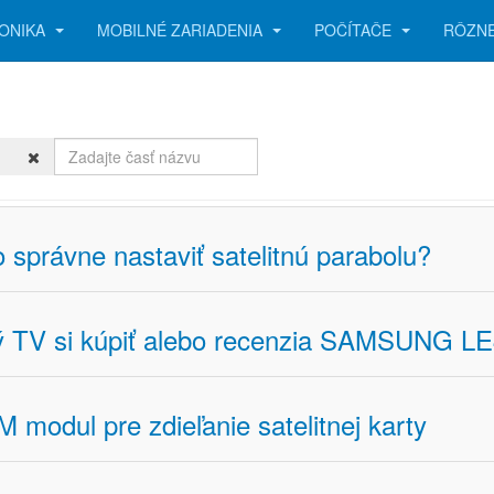
ONIKA
MOBILNÉ ZARIADENIA
POČÍTAČE
RÔZN
Zadajte
časť
názvu
 správne nastaviť satelitnú parabolu?
ý TV si kúpiť alebo recenzia SAMSUNG L
 modul pre zdieľanie satelitnej karty