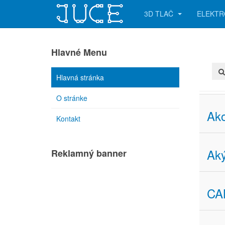
3D TLAČ
ELEKTR
Hlavné Menu
Hlavná stránka
O stránke
Ako
Kontakt
Ak
Reklamný banner
CAM