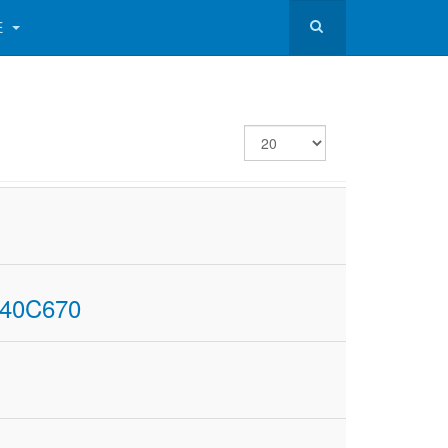
E
Zobrazené
položky
E40C670