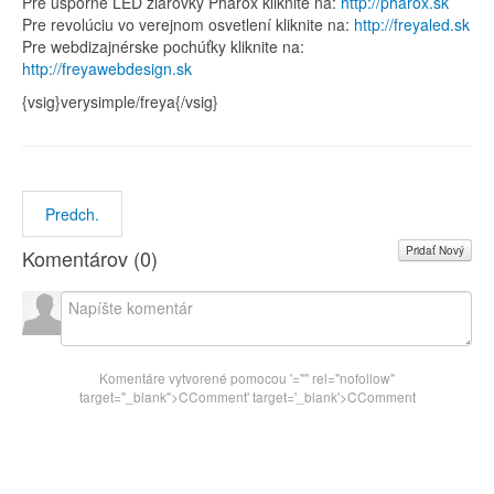
Pre úsporné LED žiarovky Pharox kliknite na:
http://pharox.sk
Pre revolúciu vo verejnom osvetlení kliknite na:
http://freyaled.sk
Pre webdizajnérske pochúťky kliknite na:
http://freyawebdesign.sk
{vsig}verysimple/freya{/vsig}
Predch.
Pridať Nový
Komentárov (
0
)
Komentáre vytvorené pomocou
'="" rel="nofollow"
target="_blank">CComment
' target='_blank'>CComment