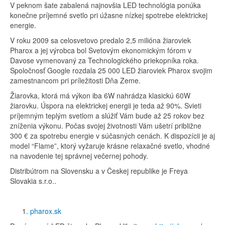
V peknom šate zabalená najnovšia LED technológia ponúka
konečne príjemné svetlo pri úžasne nízkej spotrebe elektrickej
energie.
V roku 2009 sa celosvetovo predalo 2,5 milióna žiaroviek
Pharox a jej výrobca bol Svetovým ekonomickým fórom v
Davose vymenovaný za Technologického priekopníka roka.
Spoločnosť Google rozdala 25 000 LED žiaroviek Pharox svojim
zamestnancom pri príležitosti Dňa Zeme.
Žiarovka, ktorá má výkon iba 6W nahrádza klasickú 60W
žiarovku. Úspora na elektrickej energii je teda až 90%. Svieti
príjemným teplým svetlom a slúžiť Vám bude až 25 rokov bez
zníženia výkonu. Počas svojej životnosti Vám ušetrí približne
300 € za spotrebu energie v súčasných cenách. K dispozícii je aj
model “Flame”, ktorý vyžaruje krásne relaxačné svetlo, vhodné
na navodenie tej správnej večernej pohody.
Distribútrom na Slovensku a v Českej republike je Freya
Slovakia s.r.o..
pharox.sk