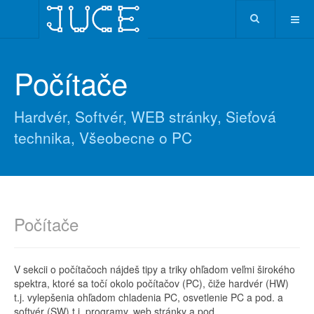
Počítače
Hardvér, Softvér, WEB stránky, Sieťová
technika, Všeobecne o PC
Počítače
V sekcii o počítačoch nájdeš tipy a triky ohľadom veľmi širokého
spektra, ktoré sa točí okolo počítačov (PC), čiže hardvér (HW)
t.j. vylepšenia ohľadom chladenia PC, osvetlenie PC a pod. a
softvér (SW) t.j. programy, web stránky a pod.