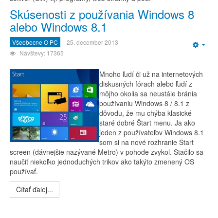
Skúsenosti z používania Windows 8
alebo Windows 8.1
Všeobecne O PC
25. december 2013
Emp
Návštevy: 17365
Mnoho ľudí či už na internetových
diskusných fórach alebo ľudí z
môjho okolia sa neustále bránia
používaniu Windows 8 / 8.1 z
dôvodu, že mu chýba klasické
staré dobré Štart menu. Ja ako
jeden z používateľov Windows 8.1
som si na nové rozhranie Štart
screen (dávnejšie nazývané Metro) v pohode zvykol. Stačilo sa
naučiť niekoľko jednoduchých trikov ako takýto zmenený OS
používať.
Čítať ďalej...