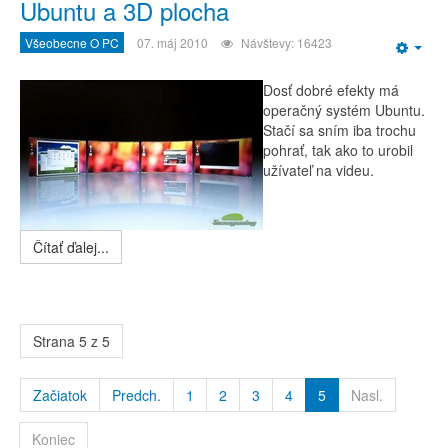
Ubuntu a 3D plocha
Všeobecne O PC
07. máj 2010
Návštevy: 16423
Emp
Dosť dobré efekty má
operačný systém Ubuntu.
Stačí sa sním iba trochu
pohrať, tak ako to urobil
užívateľ na videu.
Čítať ďalej...
Strana 5 z 5
Začiatok
Predch.
1
2
3
4
5
Nasl.
Koniec