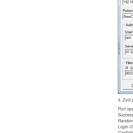
3. Zvoľ 
Port ope
Success
Random 
Login 
Cardinf