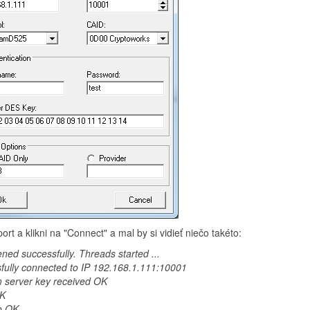
port a klikni na "Connect" a mal by si vidieť niečo takéto:
ned successfully. Threads started ...
fully connected to IP 192.168.1.111:10001
server key received OK
OK
o OK