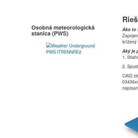
Rieš
Osobná meteorologická
Ako to
stanica (PWS)
Zapojen
krížený
Aký je
1. Stia
2. Spust
CAID zi
03436xx
napísan