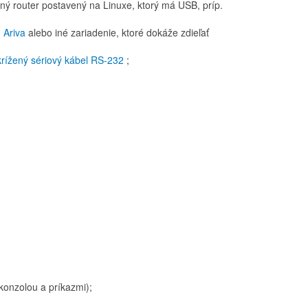
ný router postavený na Linuxe, ktorý má USB, príp.
 Ariva
alebo iné zariadenie, ktoré dokáže zdieľať
krížený sériový kábel RS-232
;
konzolou a príkazmi);