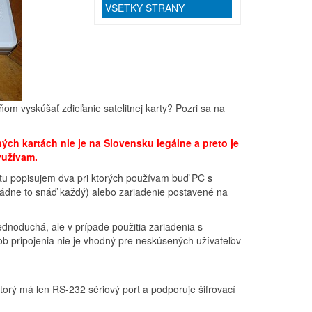
VŠETKY STRANY
om vyskúšať zdieľanie satelitnej karty? Pozri sa na
ých kartách nie je na Slovensku legálne a preto je
yužívam.
 tu popisujem dva pri ktorých používam buď PC s
ládne to snáď každý) alebo zariadenie postavené na
ednoduchá, ale v prípade použitia zariadenia s
sob pripojenia nie je vhodný pre neskúsených užívateľov
, ktorý má len RS-232 sériový port a podporuje šifrovací