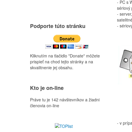
- PC s 
sériový 
- serve
satelitn
Podporte túto stránku
- sériov
Kliknutím na tlačidlo "Donate" môžete
prispieť na chod tejto stránky a na
skvalitnenie jej obsahu.
Kto je on-line
Práve tu je 142 návštevníkov a žiadni
členovia on-line
- v prí