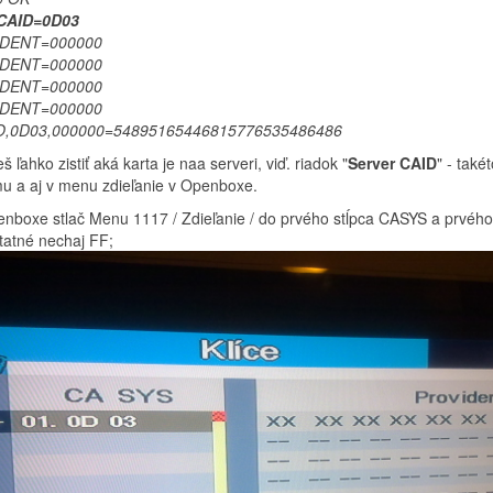
 CAID=0D03
 IDENT=000000
 IDENT=000000
 IDENT=000000
 IDENT=000000
,0D03,000000=54895165446815776535486486
 ľahko zistiť aká karta je naa serveri, viď. riadok "
Server CAID
" - tak
u a aj v menu zdieľanie v Openboxe.
enboxe stlač Menu 1117 / Zdieľanie / do prvého stĺpca CASYS a prvého r
tatné nechaj FF;