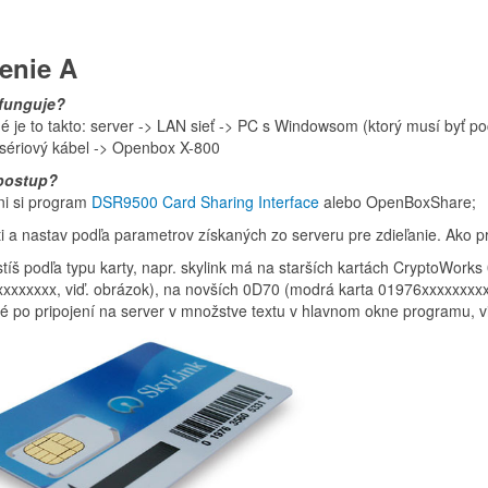
enie A
 funguje?
é je to takto: server -> LAN sieť -> PC s Windowsom (ktorý musí byť p
 sériový kábel -> Openbox X-800
 postup?
hni si program
DSR9500 Card Sharing Interface
alebo OpenBoxShare;
i a nastav podľa parametrov získaných zo serveru pre zdieľanie. Ako prí
stíš podľa typu karty, napr. skylink má na starších kartách CryptoWork
xxxxxxx, viď. obrázok), na novších 0D70 (modrá karta 01976xxxxxxxxx
é po pripojení na server v množstve textu v hlavnom okne programu, v