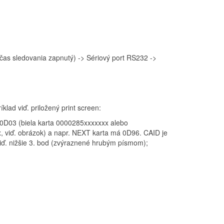
očas sledovania zapnutý) -> Sériový port RS232 ->
klad viď. priložený print screen:
s 0D03 (biela karta 0000285xxxxxxx alebo
, viď. obrázok) a napr. NEXT karta má 0D96. CAID je
iď. nižšie 3. bod (zvýraznené hrubým písmom);