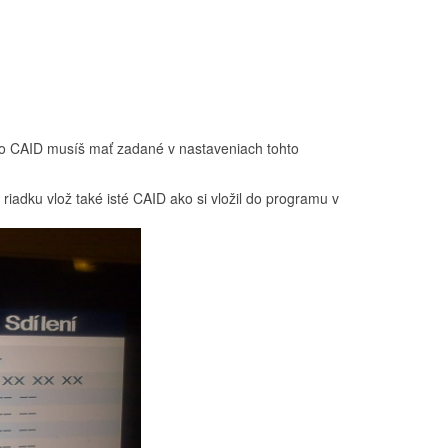
éto CAID musíš mať zadané v nastaveniach tohto
iadku vlož také isté CAID ako si vložil do programu v