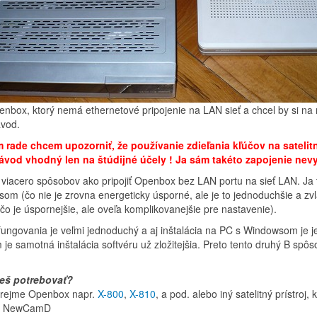
nbox, ktorý nemá ethernetové pripojenie na LAN sieť a chcel by si na ň
ávod.
 rade chcem upozorniť, že používanie zdieľania kľúčov na satelitn
ávod vhodný len na štúdijné účely ! Ja sám takéto zapojenie nev
e viacero spôsobov ako pripojiť Openbox bez LAN portu na sieť LAN. Ja
om (čo nie je zrovna energeticky úsporné, ale je to jednoduchšie a zv
čo je úspornejšie, ale oveľa komplikovanejšie pre nastavenie).
 fungovania je veľmi jednoduchý a aj inštalácia na PC s Windowsom je j
je samotná inštalácia softvéru už zložitejšia. Preto tento druhý B spô
eš potrebovať?
rejme Openbox napr.
X-800
,
X-810
, a pod. alebo iný satelitný prístroj
ol NewCamD