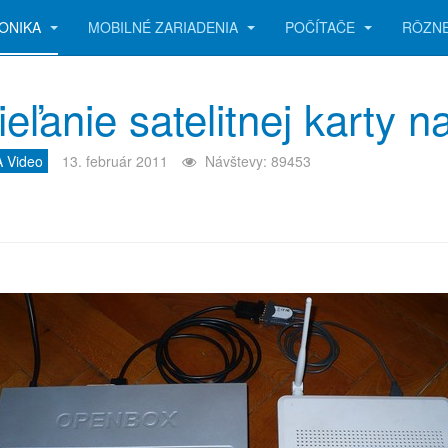
ONIKA
MOBILNÉ ZARIADENIA
POČÍTAČE
RÔZN
ieľanie satelitnej karty
A Video
13. február 2011
Návštevy: 89453