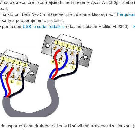
Windows alebo pre úspornejšie druhé B riešenie Asus WL-500gP alebo i
port;
r, na ktorom beží NewCamD server pre zdieľanie kľúčov, napr.
Ferguson
é karty a podporuje tento protokol;
ý port alebo
USB to serial redukciu
(ideálne s čipom Prolific PL2303) +
pade úspornejšieho druhého riešenia B sú vítané skúsenosti s Linuxom (