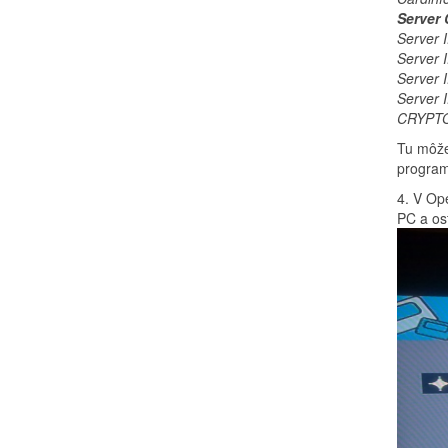
Server
Server
Server
Server
Server
CRYPTO
Tu môžeš
program
4. V Op
PC a os