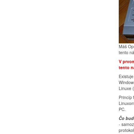
Máš Ope
tento n
V prvom
tento n
Existuj
Windows
Linuxe (
Princíp
Linuxom 
PC.
Čo bud
- samoz
protok