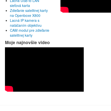
Lacná USB to LAN
sieťová karta
Zdieľanie satelitnej karty
na Openboxe X800
Lacná IP kamera s
natáčaním objektívu
CAM modul pre zdieľanie
satelitnej karty
Moje najnovšie video