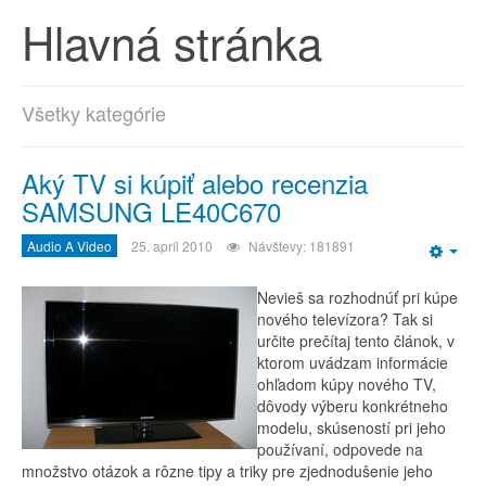
Hlavná stránka
Všetky kategórie
Aký TV si kúpiť alebo recenzia
SAMSUNG LE40C670
Audio A Video
25. apríl 2010
Návštevy: 181891
Emp
Nevieš sa rozhodnúť pri kúpe
nového televízora? Tak si
určite prečítaj tento článok, v
ktorom uvádzam informácie
ohľadom kúpy nového TV,
dôvody výberu konkrétneho
modelu, skúseností pri jeho
používaní, odpovede na
množstvo otázok a rôzne tipy a triky pre zjednodušenie jeho