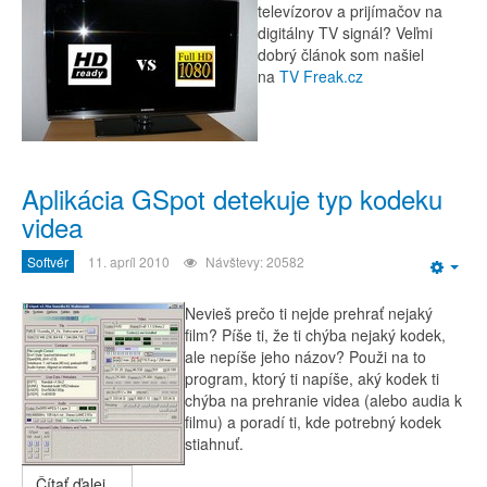
televízorov a prijímačov na
digitálny TV signál? Veľmi
dobrý článok som našiel
na
TV Freak.cz
Aplikácia GSpot detekuje typ kodeku
videa
Softvér
11. apríl 2010
Návštevy: 20582
Emp
Nevieš prečo ti nejde prehrať nejaký
film? Píše ti, že ti chýba nejaký kodek,
ale nepíše jeho názov? Použi na to
program, ktorý ti napíše, aký kodek ti
chýba na prehranie videa (alebo audia k
filmu) a poradí ti, kde potrebný kodek
stiahnuť.
Čítať ďalej...