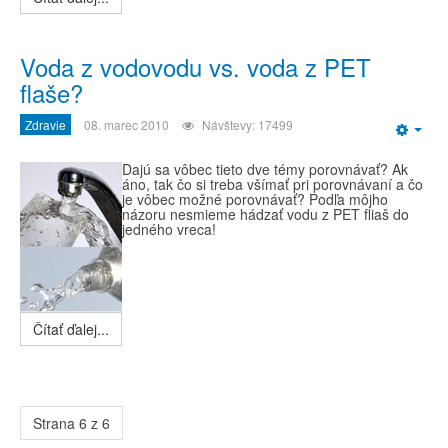
Voda z vodovodu vs. voda z PET
flaše?
Zdravie
08. marec 2010
Návštevy: 17499
Emp
Dajú sa vôbec tieto dve témy porovnávať? Ak
áno, tak čo si treba všímať pri porovnávaní a čo
je vôbec možné porovnávať? Podľa môjho
názoru nesmieme hádzať vodu z PET fliaš do
jedného vreca!
Čítať ďalej...
Strana 6 z 6