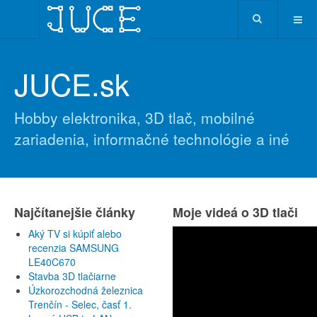
JUCE.sk
Hobby elektronika, 3D tlač, mobilné
zariadenia, informačné technológie a iné
Najčítanejšie články
Moje videá o 3D tlači
Aký TV si kúpiť alebo
recenzia SAMSUNG
LE40C670
Stavba 3D tlačiarne
Úzkorozchodná železnica
Trenčín - Selec, časť 1.