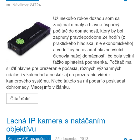
Emp
Návštevy: 24724
Už niekoľko rokov dozadu som sa
zaujímal o malý a hlavne úsporný
počítač do domácnosti, ktorý by bol
zapnutý pravdepodobne 24 hodín (z
praktického hľadiska, nie ekonomického)
a vedeli by ho ovládať hlavne všetci
členovia našej domácnosti, čo bola veľmi
ťažko splniteľná podmienka. Počítač mal
slúžiť hlavne pre prezeranie počasia, rôznych významných
udalostí v kalendári a neskôr aj na prezeranie videí z
kamerového systému. Niečo takéto sa mi podarilo poskladať
dohromady. Viacej info v článku.
Čítať ďalej...
Lacná IP kamera s natáčaním
objektívu
Kamery A Zabezpečenie
25. december 2013