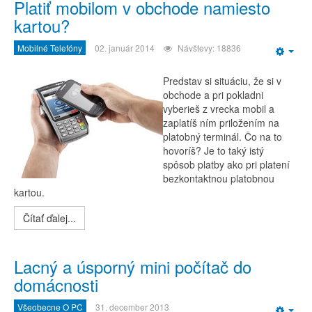
Platiť mobilom v obchode namiesto
kartou?
Mobilné Telefóny
02. január 2014
Návštevy: 18836
Emp
Predstav si situáciu, že si v
obchode a pri pokladni
vyberieš z vrecka mobil a
zaplatíš ním priložením na
platobný terminál. Čo na to
hovoríš? Je to taký istý
spôsob platby ako pri platení
bezkontaktnou platobnou
kartou.
Čítať ďalej...
Lacný a úsporný mini počítač do
domácnosti
Všeobecne O PC
31. december 2013