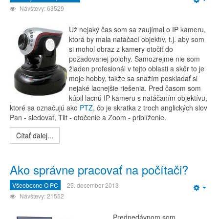
Emp
Návštevy: 63529
Už nejaký čas som sa zaujímal o IP kameru,
ktorá by mala natáčací objektív, t.j. aby som
si mohol obraz z kamery otočiť do
požadovanej polohy. Samozrejme nie som
žiaden profesionál v tejto oblasti a skôr to je
moje hobby, takže sa snažím poskladať si
nejaké lacnejšie riešenia. Pred časom som
kúpil lacnú IP kameru s natáčaním objektívu,
ktoré sa označujú ako
PTZ
, čo je skratka z troch anglických slov
Pan - sledovať, Tilt - otočenie a Zoom - priblíženie.
Čítať ďalej...
Ako správne pracovať na počítači?
Všeobecne O PC
25. december 2013
Emp
Návštevy: 21552
Prednedávnom som