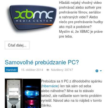
Hľadáš nejaký vhodný video
prehrávač alebo softvér pre
prehrávanie filmov, seriálov
a nahraných videí? Alebo
niečo pre prehrávanie hudby
ako mp3 a podobne?
Myslím si, že XBMC je práve
pre teba.
Čítať ďalej...
Samovoľné prebúdzanie PC?
Hardvér
15. október 2014
Návštevy: 39747
Emp
Prebúdza sa ti PC z dlhodobého spánku
(
hibernácie
) len tak sám od seba
alebo náhodne? Mne sa to stávalo
taktiež, ale našťastie som tento problém
vyriešil. Návod ako na to nájdeš v tomto
článku.