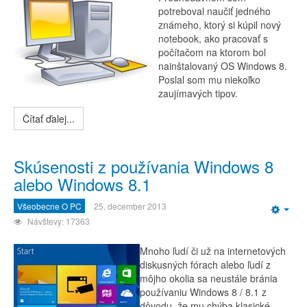
potreboval naučiť jedného
známeho, ktorý si kúpil nový
notebook, ako pracovať s
počítačom na ktorom bol
nainštalovaný OS Windows 8.
Poslal som mu niekoľko
zaujímavých tipov.
Čítať ďalej...
Skúsenosti z používania Windows 8
alebo Windows 8.1
Všeobecne O PC
25. december 2013
Emp
Návštevy: 17363
Mnoho ľudí či už na internetových
diskusných fórach alebo ľudí z
môjho okolia sa neustále bránia
používaniu Windows 8 / 8.1 z
dôvodu, že mu chýba klasické