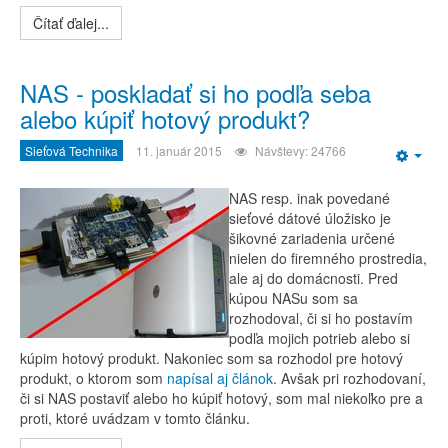
Čítať ďalej...
NAS - poskladať si ho podľa seba
alebo kúpiť hotový produkt?
Sieťová Technika
11. január 2015
Návštevy: 24766
Emp
NAS resp. inak povedané
sieťové dátové úložisko je
šikovné zariadenia určené
nielen do firemného prostredia,
ale aj do domácnosti. Pred
kúpou NASu som sa
rozhodoval, či si ho postavím
podľa mojich potrieb alebo si
kúpim hotový produkt. Nakoniec som sa rozhodol pre hotový
produkt, o ktorom som
napísal aj článok
. Avšak pri rozhodovaní,
či si NAS postaviť alebo ho kúpiť hotový, som mal niekoľko pre a
proti, ktoré uvádzam v tomto článku.