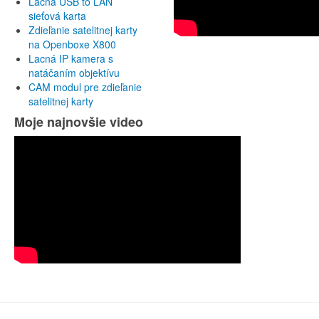
Lacná USB to LAN
sieťová karta
Zdieľanie satelitnej karty
na Openboxe X800
Lacná IP kamera s
natáčaním objektívu
CAM modul pre zdieľanie
satelitnej karty
Moje najnovšie video