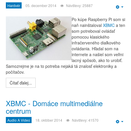
Hardvér
05. december 2014
Návštevy: 25887
Emp
Po kúpe Raspberry Pi som si
naň nainštaloval
XBMC
a ten
som potreboval ovládať
pomocou klasického
infračerveného diaľkového
ovládania. Hľadal som na
internete a našiel som veľmi
lacný spôsob, ako to urobiť.
Samozrejme je na to potreba nejaká tá znalosť elektroniky a
počítačov.
Čítať ďalej...
XBMC - Domáce multimediálne
centrum
Audio A Video
18. október 2014
Návštevy: 41570
Emp