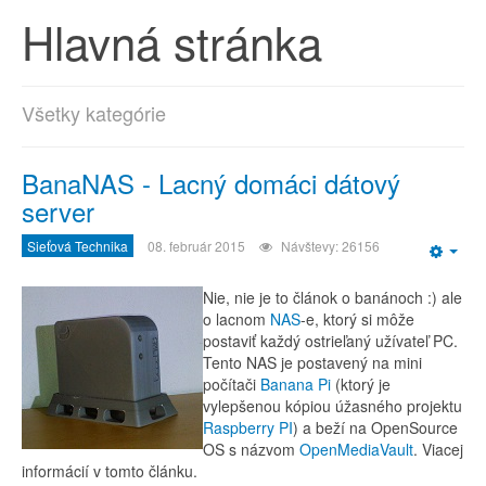
Hlavná stránka
Všetky kategórie
BanaNAS - Lacný domáci dátový
server
Sieťová Technika
08. február 2015
Návštevy: 26156
Emp
Nie, nie je to článok o banánoch :) ale
o lacnom
NAS
-e, ktorý si môže
postaviť každý ostrieľaný užívateľ PC.
Tento NAS je postavený na mini
počítači
Banana Pi
(ktorý je
vylepšenou kópiou úžasného projektu
Raspberry PI
) a beží na OpenSource
OS s názvom
OpenMediaVault
. Viacej
informácií v tomto článku.