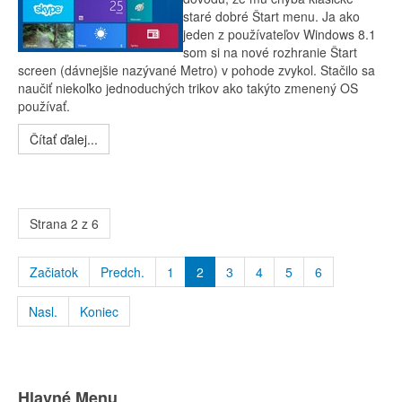
staré dobré Štart menu. Ja ako
jeden z používateľov Windows 8.1
som si na nové rozhranie Štart
screen (dávnejšie nazývané Metro) v pohode zvykol. Stačilo sa
naučiť niekoľko jednoduchých trikov ako takýto zmenený OS
používať.
Čítať ďalej...
Strana 2 z 6
Začiatok
Predch.
1
2
3
4
5
6
Nasl.
Koniec
Hlavné Menu