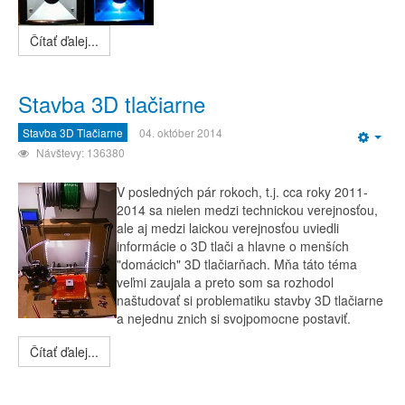
Čítať ďalej...
Stavba 3D tlačiarne
Stavba 3D Tlačiarne
04. október 2014
Emp
Návštevy: 136380
V posledných pár rokoch, t.j. cca roky 2011-
2014 sa nielen medzi technickou verejnosťou,
ale aj medzi laickou verejnosťou uviedli
informácie o 3D tlači a hlavne o menších
"domácich" 3D tlačiarňach. Mňa táto téma
veľmi zaujala a preto som sa rozhodol
naštudovať si problematiku stavby 3D tlačiarne
a nejednu znich si svojpomocne postaviť.
Čítať ďalej...