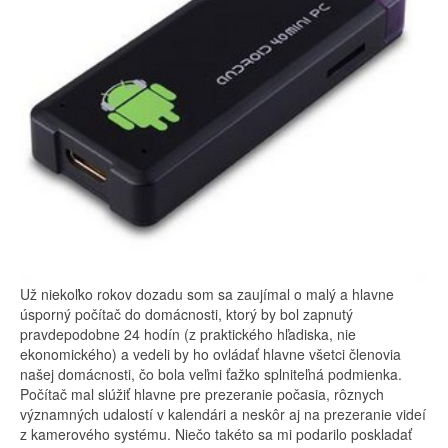
Už niekoľko rokov dozadu som sa zaujímal o malý a hlavne
úsporný počítač do domácnosti, ktorý by bol zapnutý
pravdepodobne 24 hodín (z praktického hľadiska, nie
ekonomického) a vedeli by ho ovládať hlavne všetci členovia
našej domácnosti, čo bola veľmi ťažko splniteľná podmienka.
Počítač mal slúžiť hlavne pre prezeranie počasia, rôznych
významných udalostí v kalendári a neskôr aj na prezeranie videí
z kamerového systému. Niečo takéto sa mi podarilo poskladať