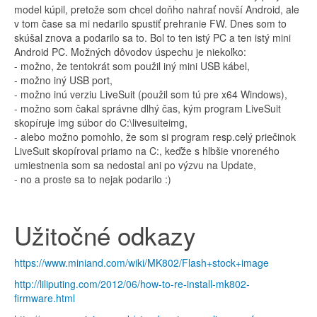
model kúpil, pretože som chcel doňho nahrať novší Android, ale
v tom čase sa mi nedarilo spustiť prehranie FW. Dnes som to
skúšal znova a podarilo sa to. Bol to ten istý PC a ten istý mini
Android PC. Možných dôvodov úspechu je niekoľko:
- možno, že tentokrát som použil iný mini USB kábel,
- možno iný USB port,
- možno inú verziu LiveSuit (použil som tú pre x64 Windows),
- možno som čakal správne dlhý čas, kým program LiveSuit
skopíruje img súbor do C:\livesuiteimg,
- alebo možno pomohlo, že som si program resp.celý priečinok
LiveSuit skopíroval priamo na C:, keďže s hlbšie vnoreného
umiestnenia som sa nedostal ani po výzvu na Update,
- no a proste sa to nejak podarilo :)
Užitočné odkazy
https://www.miniand.com/wiki/MK802/Flash+stock+image
http://liliputing.com/2012/06/how-to-re-install-mk802-
firmware.html