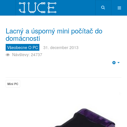
Lacný a úsporný mini počítač do
domácnosti
Všeobecne O PC
31. december 2013
Návštevy: 24737
Emp
Mini PC