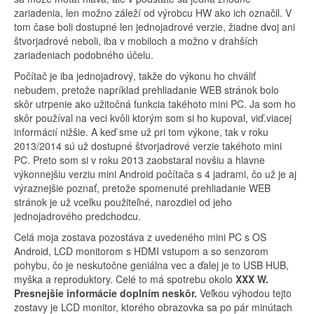
zariadenia, len možno záleží od výrobcu HW ako ich označil. V
tom čase boli dostupné len jednojadrové verzie, žiadne dvoj ani
štvorjadrové neboli, iba v mobiloch a možno v drahších
zariadeniach podobného účelu.
Počítač je iba jednojadrový, takže do výkonu ho chváliť
nebudem, pretože napríklad prehliadanie WEB stránok bolo
skôr utrpenie ako užitočná funkcia takéhoto mini PC. Ja som ho
skôr používal na veci kvôli ktorým som si ho kupoval, viď.viacej
informácií nižšie. A keď sme už pri tom výkone, tak v roku
2013/2014 sú už dostupné štvorjadrové verzie takéhoto mini
PC. Preto som si v roku 2013 zaobstaral novšiu a hlavne
výkonnejšiu verziu mini Android počítača s 4 jadrami, čo už je aj
výraznejšie poznať, pretože spomenuté prehliadanie WEB
stránok je už vcelku použiteľné, narozdiel od jeho
jednojadrového predchodcu.
Celá moja zostava pozostáva z uvedeného mini PC s OS
Android, LCD monitorom s HDMI vstupom a so senzorom
pohybu, čo je neskutočne geniálna vec a ďalej je to USB HUB,
myška a reproduktory. Celé to má spotrebu okolo
XXX W.
Presnejšie informácie doplním neskôr.
Veľkou výhodou tejto
zostavy je LCD monitor, ktorého obrazovka sa po pár minútach