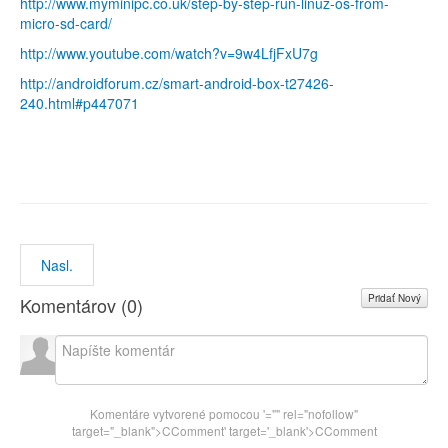
http://www.myminipc.co.uk/step-by-step-run-linuz-os-from-
micro-sd-card/
http://www.youtube.com/watch?v=9w4LfjFxU7g
http://androidforum.cz/smart-android-box-t27426-
240.html#p447071
Nasl.
Pridať Nový
Komentárov (
0
)
Komentáre vytvorené pomocou
'="" rel="nofollow"
target="_blank">CComment
' target='_blank'>CComment