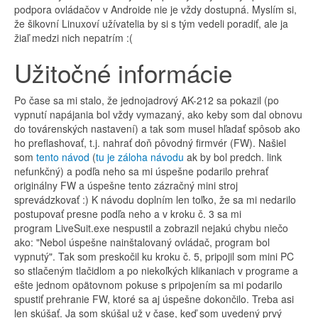
podpora ovládačov v Androide nie je vždy dostupná. Myslím si,
že šikovní Linuxoví užívatelia by si s tým vedeli poradiť, ale ja
žiaľ medzi nich nepatrím :(
Užitočné informácie
Po čase sa mi stalo, že jednojadrový AK-212 sa pokazil (po
vypnutí napájania bol vždy vymazaný, ako keby som dal obnovu
do továrenských nastavení) a tak som musel hľadať spôsob ako
ho preflashovať, t.j. nahrať doň pôvodný firmvér (FW). Našiel
som
tento návod
(
tu je záloha návodu
ak by bol predch. link
nefunkčný) a podľa neho sa mi úspešne podarilo prehrať
originálny FW a úspešne tento zázračný mini stroj
sprevádzkovať :) K návodu doplním len toľko, že sa mi nedarilo
postupovať presne podľa neho a v kroku č. 3 sa mi
program LiveSuit.exe nespustil a zobrazil nejakú chybu niečo
ako: "Nebol úspešne nainštalovaný ovládač, program bol
vypnutý". Tak som preskočil ku kroku č. 5, pripojil som mini PC
so stlačeným tlačidlom a po niekoľkých klikaniach v programe a
ešte jednom opätovnom pokuse s pripojením sa mi podarilo
spustiť prehranie FW, ktoré sa aj úspešne dokončilo. Treba asi
len skúšať. Ja som skúšal už v čase, keď som uvedený prvý