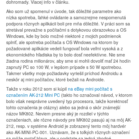
dohromady. Viacej info v článku.
Ako som už spomenul v úvode, tak dôležité parametre ako
nízka spotreba, ľahké ovládanie a samozrejme nespomenutá
podpora rôznych aplikácii boli pre mňa dôležité. V práci som sa
stretával prevažne s počítačmi s dotykovou obrazovkou a OS
Windows, kde by bolo možné niektoré z mojich podmienok
splniť, ale spotreba počítača s OS Windows na ktorom by
požadované aplikácie vedeli fungovať bola veľmi vysoká a z
ekonomického hľadiska by to bolo dosť neefektívne. Nie sme
žiadna rodina milionárov, aby sme si mohli dovoliť mať 24 hodín
zapnutý PC so 100 W, v lepšom prípade s 50 W spotrebou.
Takmer všetky moje požiadavky vyriešil príchod Androidu a
neskôr aj mini počítačov, ktoré bežali na Androide.
Takže v roku 2012 som si kúpil
na eBay mini počítač s
označením AK-212 Mini PC
(takto ho označoval návod, v ktorom
bolo však nesprávne uvedený typ procesora, takže korektnosť
tohto označenia je otázny) alebo sa jedná o skôr známejší
názov MK802. Neviem presne aký je rozdiel v týchto
označeniach, ale rôzne návody pre MK802 pasujú aj na môj AK-
212, resp. v systéme Android je zobrazený tento môj hardvér
ako AK-MINI-PC-001. Uznávam, že s toľkých rôznych označení
sa môže motať hlava, ale v podstate sa jedná zhodné