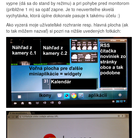
vypne (dá sa do stand by režimu) a pri pohybe pred monitorom
(približne 1 m) sa opäť zapne. Je to neuveriteľne skvelá
vychytávka, ktorá úplne dokonale pasuje k takému účelu :)
Ako vyzerá moje užívateľské rozhranie resp. hlavná plocha (ak
to tak môžem nazvať) si pozri na nižšie uvedených fotkách: