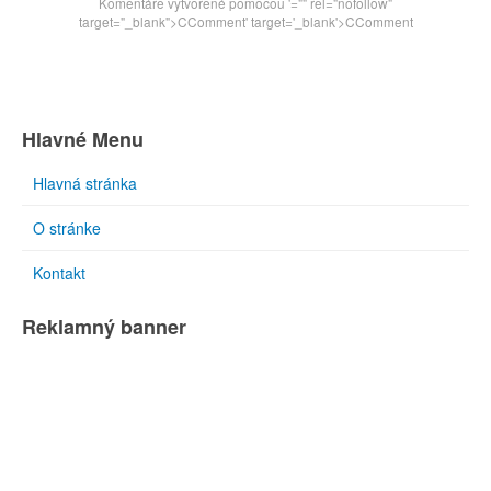
Komentáre vytvorené pomocou
'="" rel="nofollow"
target="_blank">CComment
' target='_blank'>CComment
Hlavné Menu
Hlavná stránka
O stránke
Kontakt
Reklamný banner