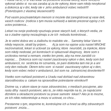
vykonal alebo si na vas zaraba aj za tie vykony, ktore vam nikdy nevykonal
a dokonca aj v dni, kedy ste v jeho ambulancii vobec neboli!!!!
(Potvrdzujem z vlastnej skusenosti!!!)
Pod vasim pouzivatelskym menom si mozete dat zaregistrovat aj vase deti,
vasich rodicov (rodicia s tym musia suhlasit) a takisto prezerat vypisy z ich
uctov poistenca...
Lekari na svoje podvody vyuzivaju prave starych ludi, o ktorych vedia, ze
sa o ziadne vypisy nezaujimaju a ze ich nebudu kontrolovat...
Je to velmi dobra vec a zialbohu to malokto vie... Samotny lekar Vam to
nikdy nepocie, stratil by prijem... Aj ja som na vypise uctu nasiel MNOHE
nezrovnalosti, lekari si uctovali za vykony, ktore neurobili, za injekcie, ktore
som nikdy nedostal, pri kontrolach si vykazovali diagnozy, ktore som s
urcitostou nemal a nemam, vsetko len preto, aby na mne zarobili co
najviac.... Dokonca som raz nasiel zauctovany vykon v den, kedy som bol
ambulancii, no sestricka mi oznamila, ze pani doktorka tam nie je a ani
cely den nebude. Okrem toho som si nasiel zauctovany vykon aj v den,
kedy som vobec nebol v ambulancii, bol som na zahranicnej dovolenke!!!!
Vsetko som nahlasil poistovni a Uradu nad dohlad nad zdravotnou
starostlivostou a cakam na spravodlive potrestanie vinnikov!!!
Divime sa, v akom stave je nase zdravotnictvo, v mediach pocujeme, ako
rastu dlhy nasich poistovni, ako to, ze nikto nepride na to, ze najväcsimi
dlznikmi a okradacmi poistovni su prave samotni lekari? Ako je to mozne,
ze ich nikto nekontroluje a mozu si uctovat, co chcu...
Prestanme s tym, stopnime to, kontrolujme ich a hned sa dlhy zdravotnych
poistovni znizia....