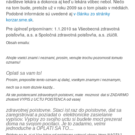
návšteve lekára a dokonca aj keď u lekára vôbec nebol. Niečo
na tom bude, pretože už v roku 2009 sa o tom písalo v médiách.
Podobné informácie sú uvedené aj
v článku zo stránky
korzar.sme.sk
.
Pre úplnosť pripomínam: 1.1.2010 sa Všeobecná zdravotná
poisťovňa, a.s. a Spoločná zdravotná poisťovňa, a.s. zlúčili.
Obsah emailu:
Ahojte vsetci znami i neznami, prosim, venujte trochu pozornosti tomuto
oznamu!
Oplati sa vam to!
Prosim, preposlite tento oznam aj dalej, vsetkym znamym i neznamym,
nech sa o nom dozvie kazdy...
Ak ste poistencami zdravotnych poistovni, mate moznost dat si ZADARMO
zhotovit VYPIS z UCTU POISTENCA od vasej
zdravotnej poistovne. Staci ist raz do poistovne, dat sa
zaregistrovat a poziadat o elektronicke zasielanie
vypisov. Vypisy zo svojho uctu si budete moct prezerat
doma na svojom pocitaci. Je to zadarmo, velmi
jednoduche a OPLATI SA TO....
Pridete na to, ci si Vas lekar od poistovne uctoval ukony, ktore NAOZAJ