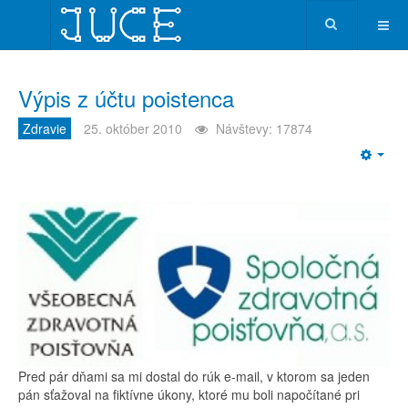
Výpis z účtu poistenca
Zdravie
25. október 2010
Návštevy: 17874
Emp
Pred pár dňami sa mi dostal do rúk e-mail, v ktorom sa jeden
pán sťažoval na fiktívne úkony, ktoré mu boli napočítané pri