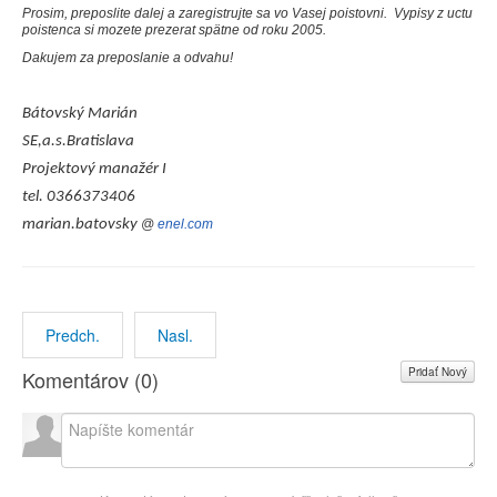
Prosim, preposlite dalej a zaregistrujte sa vo Vasej poistovni. Vypisy z uctu
poistenca si mozete prezerat spätne od roku 2005.
Dakujem za preposlanie a odvahu!
Bátovský Marián
SE,a.s.Bratislava
Projektový manažér I
tel. 0366373406
marian.batovsky
@
enel.com
Predch.
Nasl.
Pridať Nový
Komentárov (
0
)