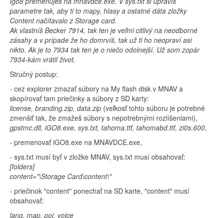
Igo8 premenuješ na mnavdce.exe. V sys.txt si upravíš
parametre tak, aby ti to mapy, hlasy a ostatné dáta zložky
Content načítavalo z Storage card.
Ak vlastníš Becker 7914, tak ten je veľmi citlivý na neodborné
zásahy a v prípade že ho domrvíš, tak už ti ho neopraví asi
nikto. Ak je to 7934 tak ten je o niečo odolnejší. Už som zopár
7934-kám vrátil život.
Stručný postup:
- cez explorer zmazať súbory na My flash disk v MNAV a
skopírovať tam priečinky a súbory z SD karty:
license, branding.zip, data.zip
(veľkosť tohto súboru je potrebné
zmenšiť tak, že zmažeš súbory s nepotrebnými rozlíšeniami),
gpstmc.dll, iGO8.exe, sys.txt, tahoma.ttf, tahomabd.ttf, zi0s.600
,
- premenovať iGO8.exe na MNAVDCE.exe,
- sys.txt musí byť v zložke MNAV, sys.txt musí obsahovať:
[folders]
content="\Storage Card\content\"
- priečinok "content" ponechať na SD karte, "content" musí
obsahovať:
lang, map, poi, voice