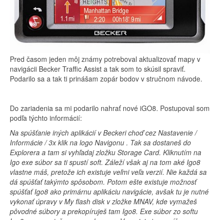
Pred časom jeden môj známy potreboval aktualizovať mapy v
navigácii Becker Traffic Assist a tak som to skúsil spraviť.
Podarilo sa a tak ti prinášam zopár bodov v stručnom návode.
Do zariadenia sa mi podarilo nahrať nové iGO8. Postupoval som
podľa týchto informácií:
Na spúšťanie iných aplikácií v Beckeri choď cez Nastavenie /
Informácie / 3x klik na logo Navigonu . Tak sa dostaneš do
Explorera a tam si vyhľadaj zložku Storage Card. Kliknutím na
Igo exe súbor sa ti spustí soft. Záleží však aj na tom aké Igo8
vlastne máš, pretože ich existuje veľmi veľa verzií. Nie každá sa
dá spúšťať takýmto spôsobom. Potom ešte existuje možnosť
spúšťať Igo8 ako primárnu aplikáciu navigácie, avšak tu je nutné
vykonať úpravy v My flash disk v zložke MNAV, kde vymažeš
pôvodné súbory a prekopíruješ tam Igo8. Exe súbor zo softu