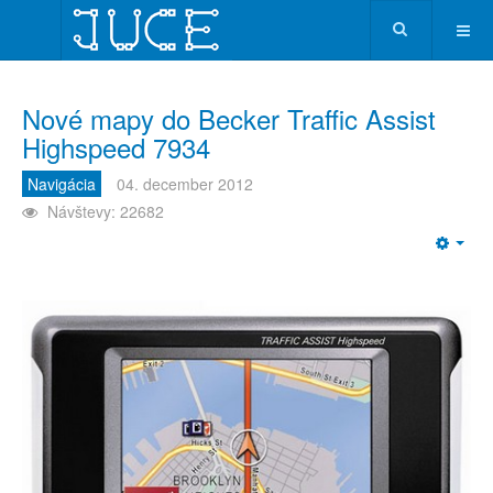
Nové mapy do Becker Traffic Assist
Highspeed 7934
Navigácia
04. december 2012
Návštevy: 22682
Emp