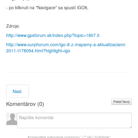
- po kliknuti na "Navigace" sa spustí iGO8,
Zdroje:
http://www.gpsforum.sk/index.php?topic=1807.0
http://www.ourphorum.com/igo-8-z-mapamy-a-aktualizaciami-
2011-t178094.html?highlight=igo
Nasl.
Pridať Nový
Komentárov (
0
)
Komentáre vytvorené pomocou
'="" rel="nofollow"